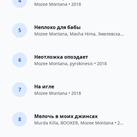
4
Mozee Montana
• 2018
Неплохо для бабы
5
Mozee Montana
,
Masha Hima
,
Эмелевская
• 2017
Неотложка опоздает
6
Mozee Montana
,
pyrokinesis
• 2018
На игле
7
Mozee Montana
• 2018
Мелочь в моих джинсах
8
Murda Killa
,
BOOKER
,
Mozee Montana
• 2018