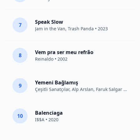
Speak Slow
7
Jam in the Van
, Trash Panda • 2023
Vem pra ser meu refrão
8
Reinaldo • 2002
Yemeni Bağlamış
9
Çeşitli Sanatçılar
, Alp Arslan, Faruk Salgar • 2012
Balenciaga
10
I$$A • 2020