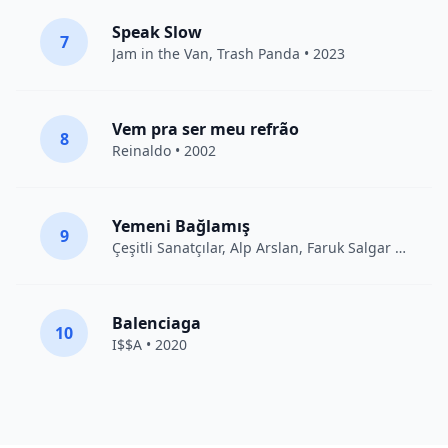
Speak Slow
7
Jam in the Van
, Trash Panda • 2023
Vem pra ser meu refrão
8
Reinaldo • 2002
Yemeni Bağlamış
9
Çeşitli Sanatçılar
, Alp Arslan, Faruk Salgar • 2012
Balenciaga
10
I$$A • 2020