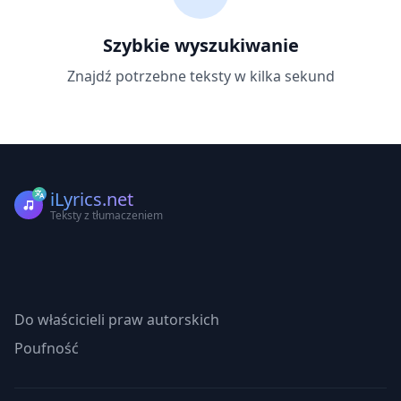
Szybkie wyszukiwanie
Znajdź potrzebne teksty w kilka sekund
iLyrics.net
Teksty z tłumaczeniem
Do właścicieli praw autorskich
Poufność