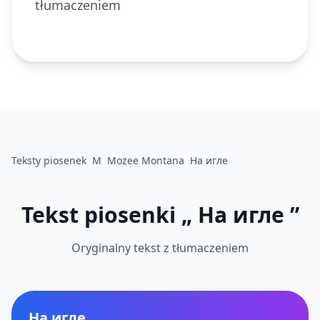
tłumaczeniem
Teksty piosenek
M
Mozee Montana
На игле
Tekst piosenki „ На игле ”
Oryginalny tekst z tłumaczeniem
На игле