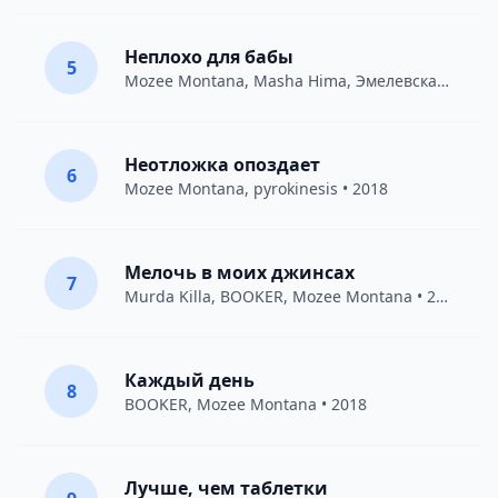
Неплохо для бабы
5
Mozee Montana
,
Masha Hima
,
Эмелевская
• 2017
Неотложка опоздает
6
Mozee Montana
,
pyrokinesis
• 2018
Мелочь в моих джинсах
7
Murda Killa
,
BOOKER
,
Mozee Montana
• 2018
Каждый день
8
BOOKER
,
Mozee Montana
• 2018
Лучше, чем таблетки