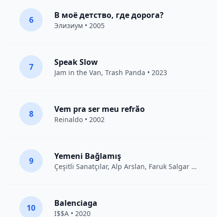
В моё детство, где дорога?
6
Элизиум
• 2005
Speak Slow
7
Jam in the Van
, Trash Panda • 2023
Vem pra ser meu refrão
8
Reinaldo • 2002
Yemeni Bağlamış
9
Çeşitli Sanatçılar
, Alp Arslan, Faruk Salgar • 2012
Balenciaga
10
I$$A • 2020