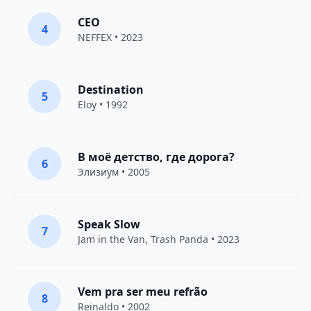
CEO
4
NEFFEX
• 2023
Destination
5
Eloy
• 1992
В моё детство, где дорога?
6
Элизиум
• 2005
Speak Slow
7
Jam in the Van
, Trash Panda • 2023
Vem pra ser meu refrão
8
Reinaldo • 2002