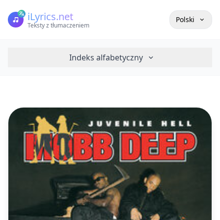
iLyrics.net
Polski
Teksty z tłumaczeniem
Indeks alfabetyczny