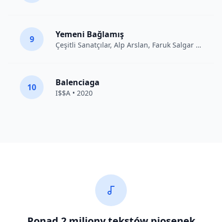
Yemeni Bağlamış
9
Çeşitli Sanatçılar
, Alp Arslan, Faruk Salgar • 2012
Balenciaga
10
I$$A • 2020
Ponad 2 miliony tekstów piosenek