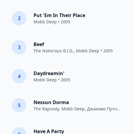
Put 'Em In Their Place
2
Mobb Deep
• 2005
Beef
3
The Notorious B.I.G.
,
Mobb Deep
• 2005
Daydreamin'
4
Mobb Deep
• 2005
Nessun Dorma
5
The Rapsody
,
Mobb Deep
,
Джакомо Пуччини
• 1
Have A Party