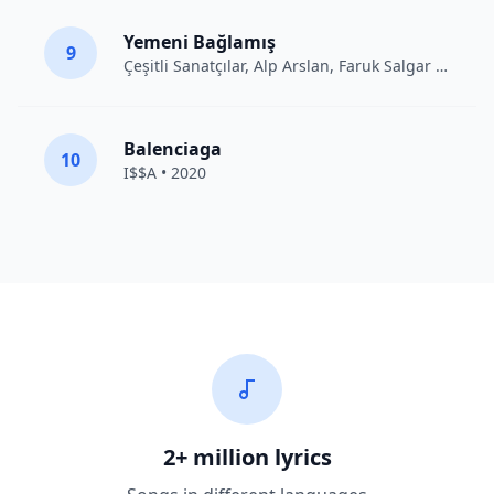
Yemeni Bağlamış
9
Çeşitli Sanatçılar
, Alp Arslan, Faruk Salgar • 2012
Balenciaga
10
I$$A • 2020
2+ million lyrics